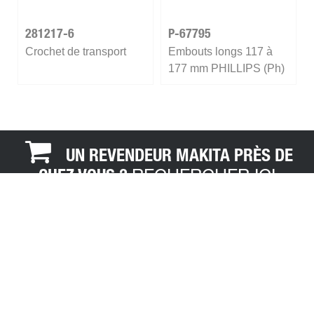
281217-6
P-67795
Crochet de transport
Embouts longs 117 à
177 mm PHILLIPS (Ph)
Ø 5 mm Hexa 1/4''
UN REVENDEUR MAKITA PRÈS DE
RECHERCHER ICI
CHEZ VOUS ?
MAKITA
MÉDIA