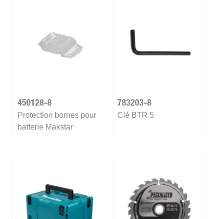
450128-8
783203-8
Protection bornes pour
Clé BTR 5
batterie Makstar