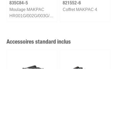
835C84-5
821552-6
Moulage MAKPAC
Coffret MAKPAC 4
HR001G/002G/003G/004G
Accessoires standard inclus
191B26-6 (2x)
191E07-8
Batterie XGT® 40Vmax
DC40RA - Chargeur